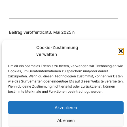
Beitrag veröffentlicht
3. Mai 2025
in
von
Anke Fellmann
Cookie-Zustimmung
verwalten
Schlagwörter:
Um dir ein optimales Erlebnis zu bieten, verwenden wir Technologien wie
Cookies, um Geräteinformationen zu speichern und/oder darauf
zuzugreifen. Wenn du diesen Technologien zustimmst, können wir Daten
Datenschutzerklärung
Impressum
wie das Surfverhalten oder eindeutige IDs auf dieser Website verarbeiten.
Wenn du deine Zustimmung nicht erteilst oder zurückziehst, können
bestimmte Merkmale und Funktionen beeinträchtigt werden.
https://twitter.
https://www.facebook.com/p
https://www.instagram.com/v
melden
Akzeptieren
Bürgerinitiative “Vereint gegen Fluglärm“
Ablehnen
info@fluglaerm-stuttgart.de