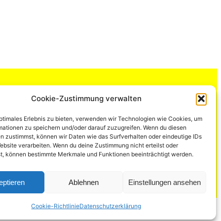
Cookie-Zustimmung verwalten
optimales Erlebnis zu bieten, verwenden wir Technologien wie Cookies, um
com/VGegenFluglaerm
rofile.php?id=61551030904834&mibextid=9R9pXO
ereintgegenfluglaerm/?igshid=OGQ5ZDc2ODk2ZA%3D%3D
mationen zu speichern und/oder darauf zuzugreifen. Wenn du diesen
n zustimmst, können wir Daten wie das Surfverhalten oder eindeutige IDs
ebsite verarbeiten. Wenn du deine Zustimmung nicht erteilst oder
t, können bestimmte Merkmale und Funktionen beeinträchtigt werden.
tgart.de
eptieren
Ablehnen
Einstellungen ansehen
Cookie-Richtlinie
Datenschutzerklärung