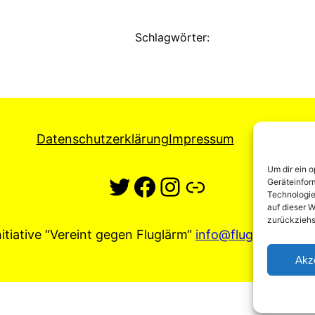
Schlagwörter:
Datenschutzerklärung
Impressum
Um dir ein 
https://twitter.
https://www.facebook.com/p
https://www.instagram.com/v
melden
Geräteinfor
Technologie
auf dieser W
zurückziehs
itiative “Vereint gegen Fluglärm“
info@fluglaerm-stut
Akz