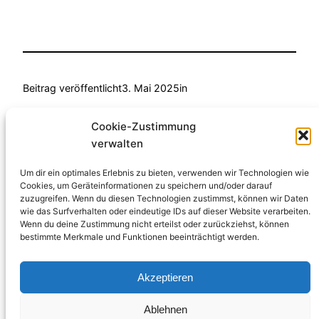
Beitrag veröffentlicht
3. Mai 2025
in
von
Anke Fellmann
Cookie-Zustimmung
verwalten
Schlagwörter:
Um dir ein optimales Erlebnis zu bieten, verwenden wir Technologien wie
Cookies, um Geräteinformationen zu speichern und/oder darauf
zuzugreifen. Wenn du diesen Technologien zustimmst, können wir Daten
Datenschutzerklärung
Impressum
wie das Surfverhalten oder eindeutige IDs auf dieser Website verarbeiten.
Wenn du deine Zustimmung nicht erteilst oder zurückziehst, können
bestimmte Merkmale und Funktionen beeinträchtigt werden.
https://twitter.
https://www.facebook.com/p
https://www.instagram.com/v
melden
Akzeptieren
Bürgerinitiative “Vereint gegen Fluglärm“
Ablehnen