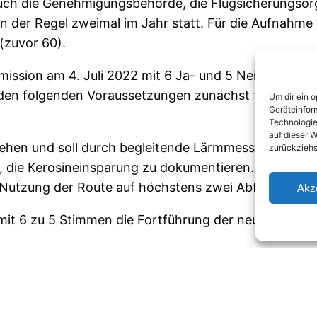
ch die Genehmigungsbehörde, die Flugsicherungsor
in der Regel zweimal im Jahr statt. Für die Aufnahme i
(zuvor 60).
mission am 4. Juli 2022 mit 6 Ja- und 5 Nein-Stimme
r den folgenden Voraussetzungen zunächst für einen
Um dir ein 
Geräteinfor
Technologie
auf dieser W
usehen und soll durch begleitende Lärmmessungen eva
zurückziehs
, die Kerosineinsparung zu dokumentieren.
 Nutzung der Route auf höchstens zwei Abflüge pro 
Akz
 mit 6 zu 5 Stimmen die Fortführung der neuen Abfl
Datenschutzerklärung
Impressum