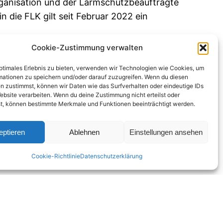
ganisation und der Lärmschutzbeauftragte
n die FLK gilt seit Februar 2022 ein
Cookie-Zustimmung verwalten
n folgenden Beschluss:
 Probebetrieb der vorgeschlagenen Änderung
optimales Erlebnis zu bieten, verwenden wir Technologien wie Cookies, um
mationen zu speichern und/oder darauf zuzugreifen. Wenn du diesen
n zustimmst, können wir Daten wie das Surfverhalten oder eindeutige IDs
ebsite verarbeiten. Wenn du deine Zustimmung nicht erteilst oder
luiert werden.
t, können bestimmte Merkmale und Funktionen beeinträchtigt werden.
Stunde begrenzt werden.“
eptieren
Ablehnen
Einstellungen ansehen
ugroute TEDGO_NEU ab. Bisher wird dieses
Cookie-Richtlinie
Datenschutzerklärung